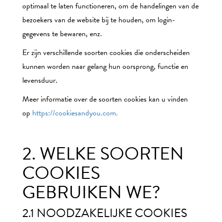
optimaal te laten functioneren, om de handelingen van de
bezoekers van de website bij te houden, om login-
gegevens te bewaren, enz.
Er zijn verschillende soorten cookies die onderscheiden
kunnen worden naar gelang hun oorsprong, functie en
levensduur.
Meer informatie over de soorten cookies kan u vinden
op
https://cookiesandyou.com.
2. WELKE SOORTEN
COOKIES
GEBRUIKEN WE?
2.1 NOODZAKELIJKE COOKIES